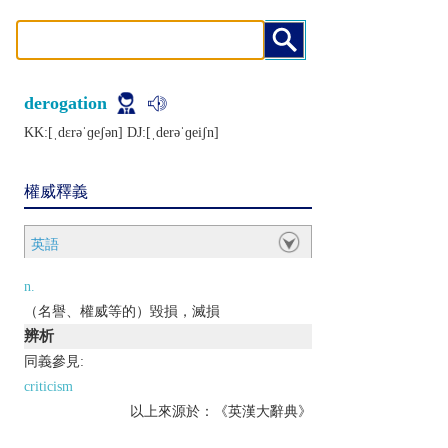
derogation
KK:[ˌdɛrǝˈɡеʃǝn] DJ:[ˌdеrǝˈɡеiʃn]
權威釋義
英語
n.
（名譽、權威等的）毀損，滅損
辨析
同義參見:
criticism
以上來源於：《英漢大辭典》