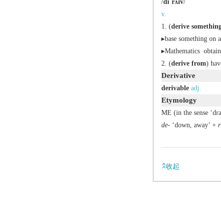
/
dɪˈrʌɪv
/
v.
(
derive somethin
▸base something on a
▸
Mathematics
obtain 
(
derive from
) hav
Derivative
derivable
adj.
Etymology
ME (in the sense ‘dr
de-
‘down, away’ +
r
收起