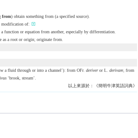
g from
) obtain something from (a specified source).
 modification of:
a function or equation from another, especially by differentiation.
e as a root or origin; originate from.
aw a fluid through or into a channel’): from OFr.
deriver
or L.
derivare
, from
ivus
‘brook, stream’.
以上來源於：《簡明牛津英語詞典》