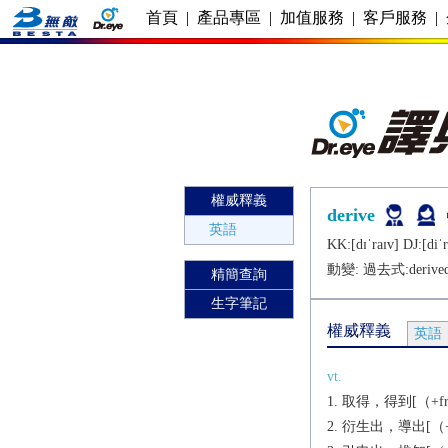
首頁
|
產品專區
|
加值服務
|
客戶服務
|
權威釋義
derive
英語
KK:[dɪˈraɪv] DJ:[diˈr
動變: 過去式:
derive
精簡查詢
生字筆記
權威釋義
英語
vt.
取得，得到[（+fr
衍生出，導出[（+f