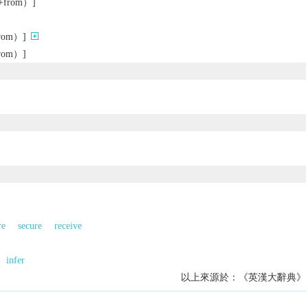
rom）]
om）]
om）]
re
secure
receive
infer
以上來源於：《英漢大辭典》