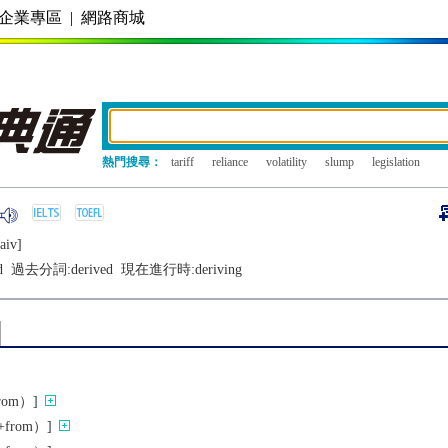
企業專區
|
網路商城
熱門搜尋：
tariff
reliance
volatility
slump
legislation
aiv]
d
過去分詞:
derived
現在進行時:
deriving
om）]
rom）]