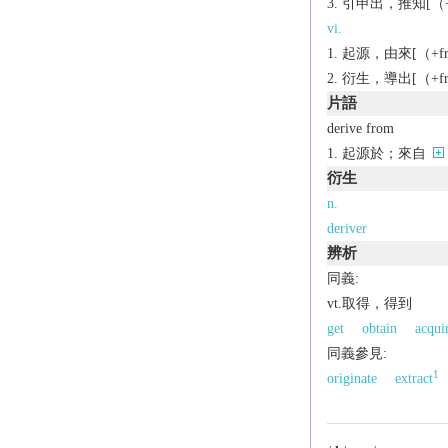
引申出，推知[（+f
vi.
起源，由來[（+fr
衍生，導出[（+fr
片語
derive from
起源於；來自
衍生
n.
deriver
辨析
同義:
vt.取得，得到
get
obtain
acqui
同義參見:
1
originate
extract