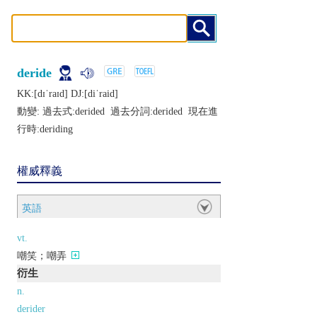
deride
KK:[dɪˈraɪd] DJ:[diˈraid]
動變: 過去式:
derided
過去分詞:
derided
現在進
行時:
deriding
權威釋義
英語
vt.
嘲笑；嘲弄
衍生
n.
derider