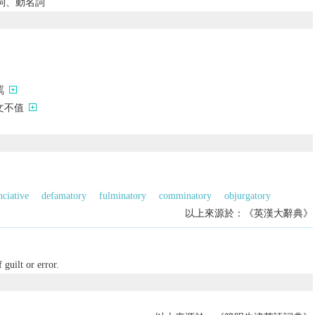
分詞、動名詞
罵
文不值
ciative
defamatory
fulminatory
comminatory
objurgatory
以上來源於：《英漢大辭典》
 guilt or error.