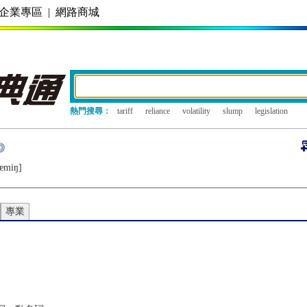
企業專區
|
網路商城
熱門搜尋：
tariff
reliance
volatility
slump
legislation
æmiŋ]
專業