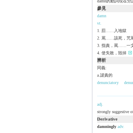
damn的動詞現在
參見
damn
vt.
罰……入地獄
罵……該死，咒
指責，罵……一
使失敗，毀掉
辨析
同義:
a.譴責的
denunciatory
denun
adj.
strongly suggestive of
Derivative
damningly
adv.