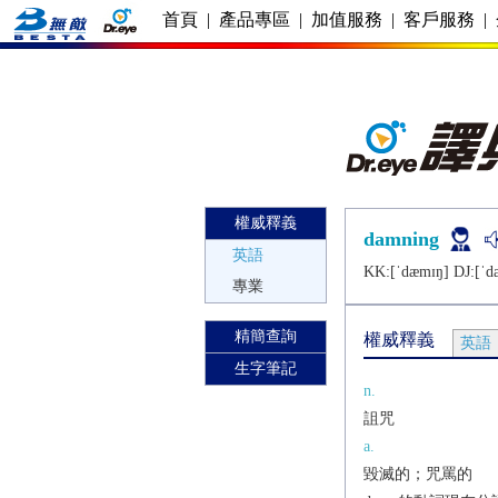
首頁
|
產品專區
|
加值服務
|
客戶服務
|
權威釋義
damning
英語
KK:[ˈdæmɪŋ] DJ:[ˈd
專業
精簡查詢
權威釋義
英語
生字筆記
n.
詛咒
a.
毀滅的；咒罵的