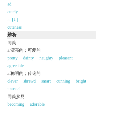
ad.
cutely
n. [U]
cuteness
辨析
同義:
a.漂亮的；可愛的
pretty
dainty
naughty
pleasant
agreeable
a.聰明的；伶俐的
clever
shrewd
smart
cunning
bright
unusual
同義參見:
becoming
adorable
以上來源於：《英漢大辭典》
adj.
endearingly pretty.
▸
N. Amer.
informal
sexually attractive.