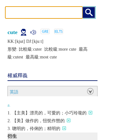
cute
KK:[kjut] DJ:[kjuːt]
形變: 比較級:
cuter
比較級:
more cute
最高
級:
cutest
最高級:
most cute
權威釋義
英語
a.
【主美】漂亮的，可愛的；小巧玲瓏的
【美】做作的，忸怩作態的
聰明的，伶俐的；精明的
衍生