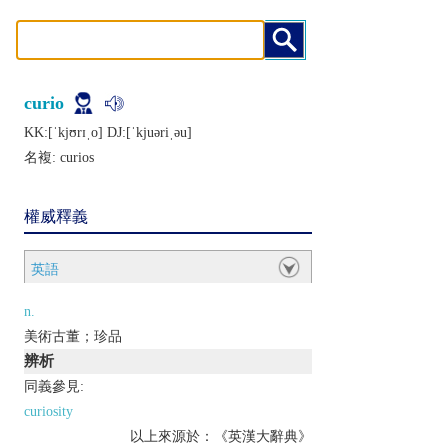
curio
KK:[ˈkjʊrɪˌo] DJ:[ˈkjuǝriˌǝu]
名複:
curios
權威釋義
英語
n.
美術古董；珍品
辨析
同義參見:
curiosity
以上來源於：《英漢大辭典》