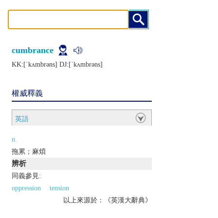
cumbrance
KK:[ˈkʌmbrǝns] DJ:[ˈkʌmbrǝns]
權威釋義
英語
n.
拖累；麻煩
辨析
同義參見:
oppression
tension
以上來源於：《英漢大辭典》