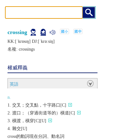
crossing
KK:[ˈkrɒsɪŋ] DJ:[ˈkrɒːsiŋ]
名複:
crossings
權威釋義
英語
n.
交叉；交叉點，十字路口[C]
渡口；（穿過街道等的）橫道[C]
橫渡，橫穿[C][U]
雜交[U]
cross的動詞現在分詞、動名詞