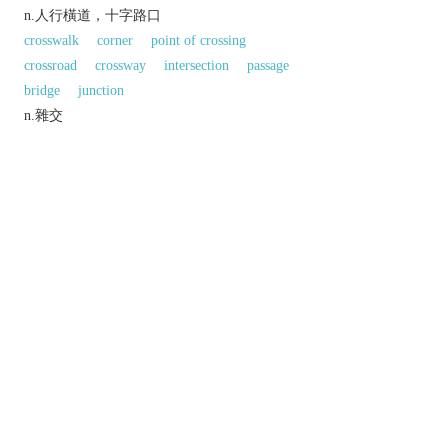
n.人行橫道，十字路口
crosswalk
corner
point of crossing
crossroad
crossway
intersection
passage
bridge
junction
n.雜交
hybridization
interbreeding
intercrossing
cross-fertilization
cross-pollination
同義參見:
1
1
flight
passage
以上來源於：《英漢大辭典》
n.
a place where things, especially roads or
railway lines, cross.
▸
Architecture
the intersection of a church nave
and the transepts.
a place at which one may safely cross
something, especially a street.
以上來源於：《簡明牛津英語詞典》