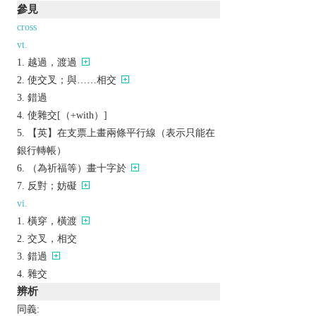
參見
cross
vt.
越過，渡過
使交叉；與……相交
錯過
使雜交[（+with）]
【英】在支票上畫兩條平行線（表示只能在
銀行轉帳）
（為祈福等）畫十字於
反對；妨礙
vi.
橫穿，橫渡
交叉，相交
錯過
雜交
辨析
同義: