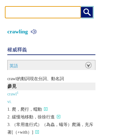
crawling
權威釋義
英語
crawl的動詞現在分詞、動名詞
參見
1
crawl
vi.
爬，爬行，蠕動
緩慢地移動，徐徐行進
（常用進行式）（為蟲，蟻等）爬滿，充斥
著[（+with）]