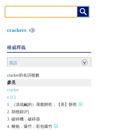
crackers
權威釋義
英語
cracker的名詞複數
參見
cracker
n.[C]
（淡或鹹的）薄脆餅乾；【美】餅乾
胡桃鉗[P]
破碎機，破碎器
鞭炮，爆竹；彩包爆竹