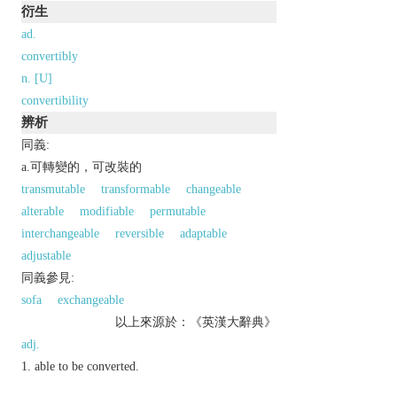
衍生
ad.
convertibly
n. [U]
convertibility
辨析
同義:
a.可轉變的，可改裝的
transmutable
transformable
changeable
alterable
modifiable
permutable
interchangeable
reversible
adaptable
adjustable
同義參見:
sofa
exchangeable
以上來源於：《英漢大辭典》
adj.
able to be converted.
▸(of currency) able to be converted, especially