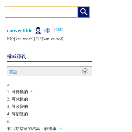
convertible
KK:[kǝnˈvɝtǝbḷ] DJ:[kǝnˈvǝːtǝbl]
權威釋義
英語
a.
可轉換的
可兌換的
可改變的
有摺篷的
n.
有活動摺篷的汽車；敞篷車