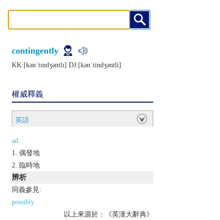
contingently
KK:[kǝnˈtɪndʒǝntlɪ] DJ:[kǝnˈtindʒǝntli]
權威釋義
英語
ad.
偶發地
臨時地
辨析
同義參見:
possibly
以上來源於：《英漢大辭典》