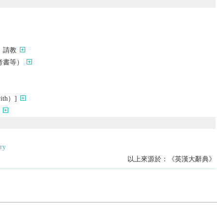
；請教
考書等）
th）]
ry
以上來源於：《英漢大辭典》