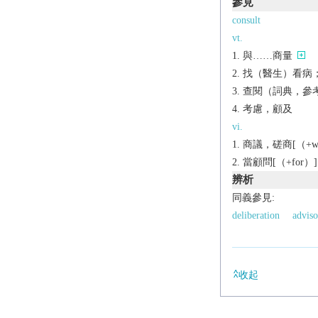
參見
consult
vt.
與……商量
找（醫生）看病
查閱（詞典，參
考慮，顧及
vi.
商議，磋商[（+wi
當顧問[（+for）]
辨析
同義參見:
deliberation
adviso
收起