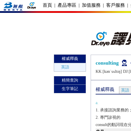
首頁
|
產品專區
|
加值服務
|
客戶服務
|
權威釋義
consulting
英語
KK:[kǝnˈsʌltɪŋ] DJ:[k
精簡查詢
生字筆記
權威釋義
英語
a.
承接諮詢業務的
專門診視的
consult的動詞現