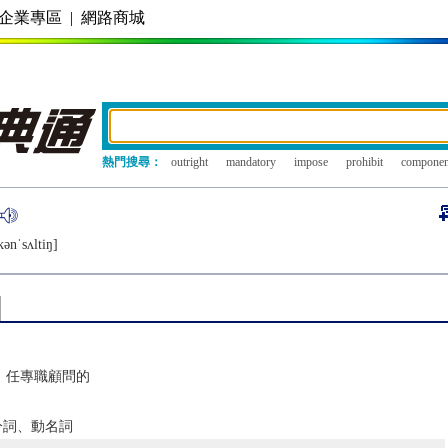
企業專區
|
網路商城
熱門搜尋：
outright
mandatory
impose
prohibit
componen
ǝnˈsʌltiŋ]
；任專職顧問的
在分詞、動名詞