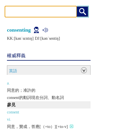
consenting
KK:[kǝnˈsɛntɪŋ] DJ:[kǝnˈsеntiŋ]
權威釋義
英語
a.
同意的；准許的
consent的動詞現在分詞、動名詞
參見
consent
vi.
同意，贊成，答應[（+to）][+to-v]