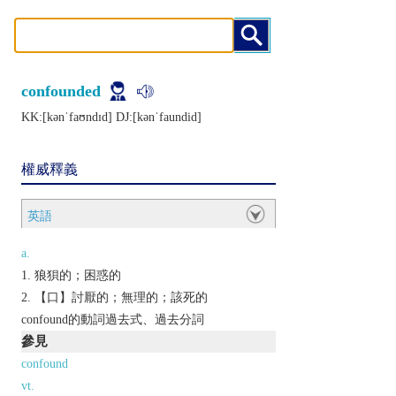
confounded
KK:[kǝnˈfaʊndɪd] DJ:[kǝnˈfaundid]
權威釋義
英語
a.
狼狽的；困惑的
【口】討厭的；無理的；該死的
confound的動詞過去式、過去分詞
參見
confound
vt.