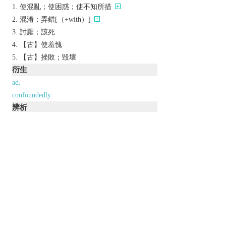
使混亂；使困惑；使不知所措
混淆；弄錯[（+with）]
討厭；該死
【古】使羞愧
【古】挫敗；毀壞
衍生
ad.
confoundedly
辨析
同義參見:
distracted
muddy
damned
frustrated
2
lost
bewildered
以上來源於：《英漢大辭典》
adj.
informal,
dated
used to express annoyance:
Derivative
confoundedly
adv.
以上來源於：《簡明牛津英語詞典》