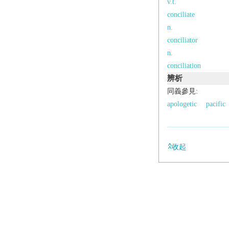
v.t.
conciliate
n.
conciliator
n.
conciliation
辨析
同義參見:
apologetic
pacific
收起