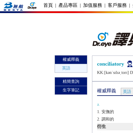
首頁
|
產品專區
|
加值服務
|
客戶服務
|
權威釋義
conciliatory
英語
KK:[kǝnˈsɪlɪǝˌtorɪ] DJ
精簡查詢
生字筆記
權威釋義
英語
a.
安撫的
調和的
衍生