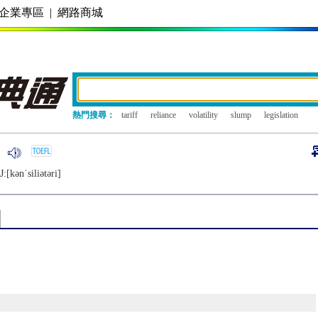
企業專區
|
網路商城
熱門搜尋：
tariff
reliance
volatility
slump
legislation
:[kǝnˈsiliǝtǝri]