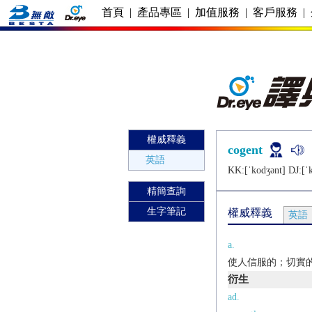
首頁
|
產品專區
|
加值服務
|
客戶服務
|
權威釋義
cogent
英語
KK:[ˈkodʒǝnt] DJ:[ˈ
精簡查詢
生字筆記
權威釋義
英語
a.
使人信服的；切實
衍生
ad.