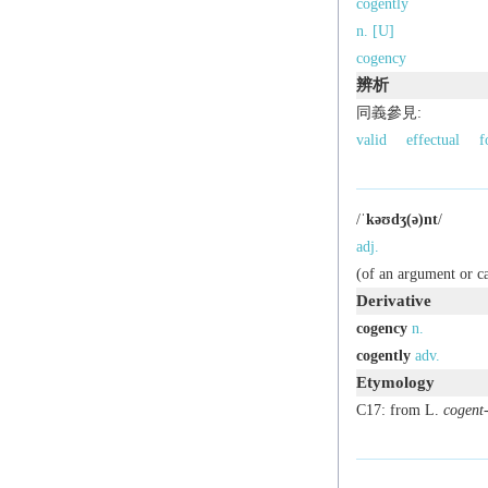
cogently
n. [U]
cogency
辨析
同義參見:
valid
effectual
f
/
ˈkəʊdʒ(ə)nt
/
adj.
(of an argument or ca
Derivative
cogency
n.
cogently
adv.
Etymology
C17: from L.
cogent