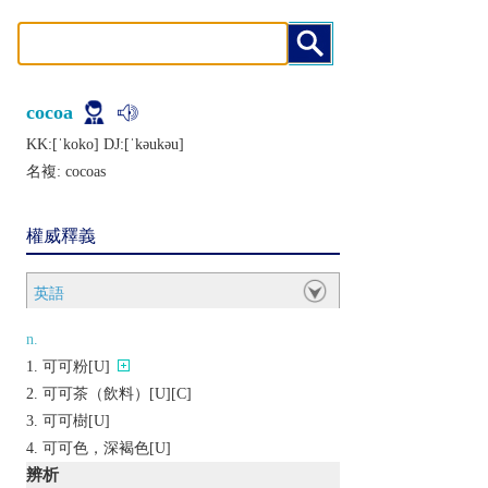
cocoa
KK:[ˈkoko] DJ:[ˈkǝukǝu]
名複:
cocoas
權威釋義
英語
n.
可可粉[U]
可可茶（飲料）[U][C]
可可樹[U]
可可色，深褐色[U]
辨析