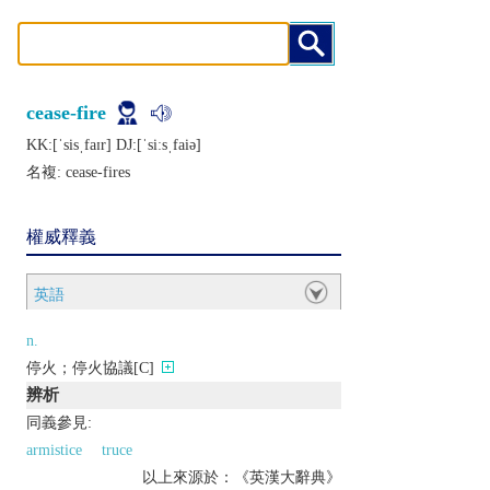
cease-fire
KK:[ˈsisˌfaɪr] DJ:[ˈsiːsˌfaiǝ]
名複:
cease-fires
權威釋義
英語
n.
停火；停火協議[C]
辨析
同義參見:
armistice
truce
以上來源於：《英漢大辭典》