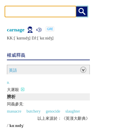
carnage
KK:[ˈkɑrnɪdʒ] DJ:[ˈkɑːnidʒ]
權威釋義
英語
n.
大屠殺
辨析
同義參見:
massacre
butchery
genocide
slaughter
以上來源於：《英漢大辭典》
/
ˈkɑːnɪdʒ
/