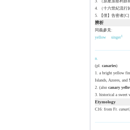
（原產加那利群島
（十六世紀流行於
【俚】告密者[C]
辨析
同義參見:
1
yellow
singer
n.
(
pl.
canaries
)
a bright yellow fi
Islands, Azores, and 
(also
canary yell
historical
a sweet w
Etymology
C16: from Fr.
canari