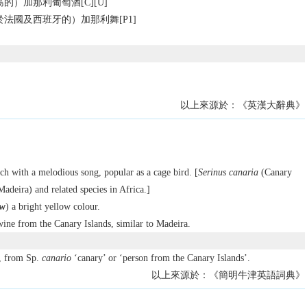
的）加那利葡萄酒[C][U]
法國及西班牙的）加那利舞[P1]
以上來源於：《英漢大辭典》
nch with a melodious song, popular as a cage bird. [
Serinus canaria
(Canary
Madeira) and related species in Africa.]
ow
) a bright yellow colour.
ine from the Canary Islands, similar to Madeira.
, from Sp.
canario
‘canary’ or ‘person from the Canary Islands’.
以上來源於：《簡明牛津英語詞典》