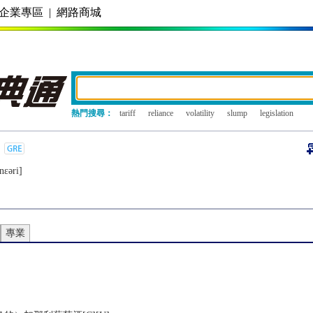
企業專區
|
網路商城
熱門搜尋：
tariff
reliance
volatility
slump
legislation
nɛǝri]
專業