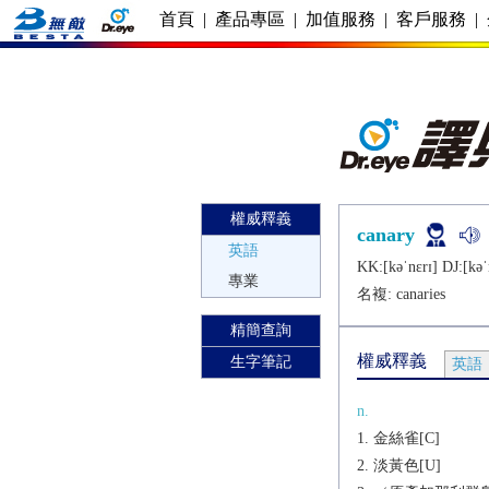
首頁
|
產品專區
|
加值服務
|
客戶服務
|
權威釋義
canary
英語
KK:[kǝˈnɛrɪ] DJ:[kǝˈ
專業
名複:
canaries
精簡查詢
權威釋義
生字筆記
英語
n.
金絲雀[C]
淡黃色[U]