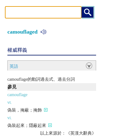
camouflaged
權威釋義
英語
camouflage的動詞過去式、過去分詞
參見
camouflage
vt.
偽裝，掩蔽；掩飾
vi.
偽裝起來；隱蔽起來
以上來源於：《英漢大辭典》