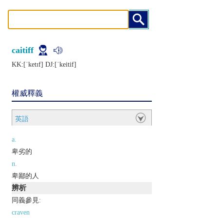
caitiff
KK:[ˈkеtɪf] DJ:[ˈkеitif]
權威釋義
英語
a.
卑劣的
n.
卑鄙的人
辨析
同義參見:
craven