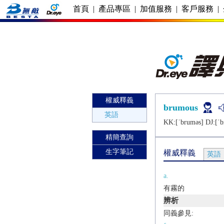
首頁
|
產品專區
|
加值服務
|
客戶服務
|
權威釋義
brumous
英語
KK:[ˈbrumǝs] DJ:[ˈb
精簡查詢
生字筆記
權威釋義
英語
a.
有霧的
辨析
同義參見: