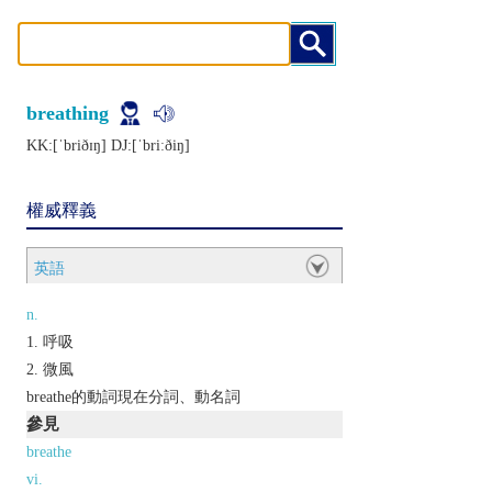
breathing
KK:[ˈbriðɪŋ] DJ:[ˈbriːðiŋ]
權威釋義
英語
n.
呼吸
微風
breathe的動詞現在分詞、動名詞
參見
breathe
vi.