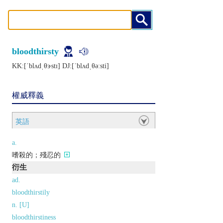
bloodthirsty
KK:[ˈblʌdˌθɝstɪ] DJ:[ˈblʌdˌθǝːsti]
權威釋義
英語
a.
嗜殺的；殘忍的
衍生
ad.
bloodthirstily
n. [U]
bloodthirstiness