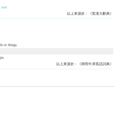
nest
以上來源於：《英漢大辭典》
le or things.
in.
以上來源於：《簡明牛津英語詞典》