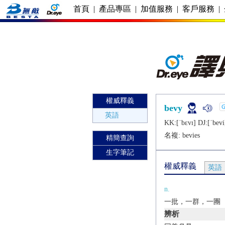
首頁
|
產品專區
|
加值服務
|
客戶服務
|
權威釋義
bevy
英語
KK:[ˈbɛvɪ] DJ:[ˈbеvi
名複:
bevies
精簡查詢
生字筆記
權威釋義
英語
n.
一批，一群，一團
辨析