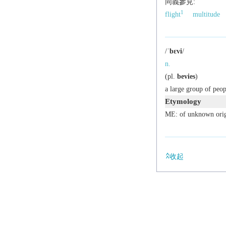
同義參見:
1
flight
multitude
/
ˈbɛvi
/
n.
(
pl.
bevies
)
a large group of peop
Etymology
ME: of unknown orig
收起