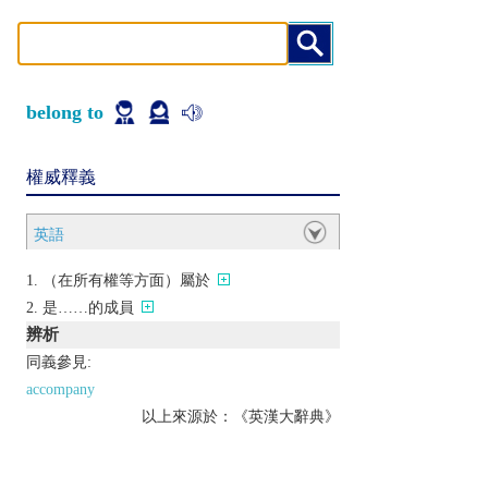
belong to
權威釋義
英語
（在所有權等方面）屬於
是……的成員
辨析
同義參見:
accompany
以上來源於：《英漢大辭典》