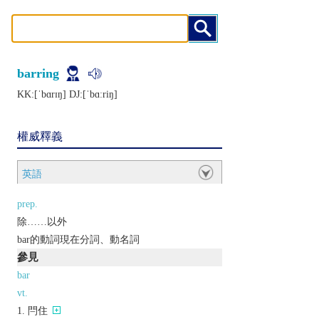
barring
KK:[ˈbɑrɪŋ] DJ:[ˈbɑːriŋ]
權威釋義
英語
prep.
除……以外
bar的動詞現在分詞、動名詞
參見
bar
vt.
閂住