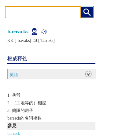
barracks
KK:[ˈbærǝks] DJ:[ˈbærǝks]
權威釋義
英語
n.
兵營
（工地等的）棚屋
簡陋的房子
barrack的名詞複數
參見
barrack