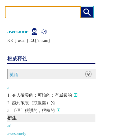
awesome
KK:[ˈɒsǝm] DJ:[ˈɒːsǝm]
權威釋義
英語
a.
令人敬畏的；可怕的；有威嚴的
感到敬畏（或畏懼）的
〔俚〕很讚的，很棒的
衍生
ad.
awesomely