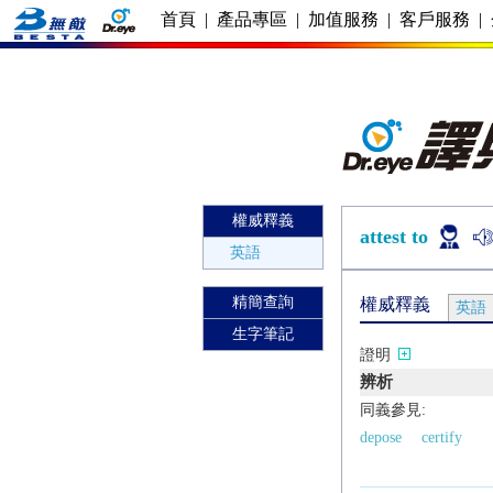
首頁
|
產品專區
|
加值服務
|
客戶服務
|
權威釋義
attest to
英語
精簡查詢
權威釋義
英語
生字筆記
證明
辨析
同義參見:
depose
certify