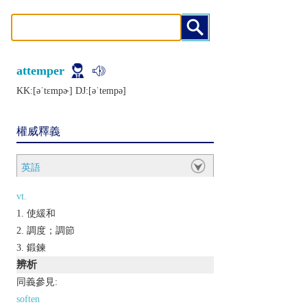
attemper
KK:[ǝˈtɛmpɚ] DJ:[ǝˈtеmpǝ]
權威釋義
英語
vt.
使緩和
調度；調節
鍛鍊
辨析
同義參見:
soften