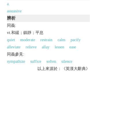
a.
assuasive
辨析
同義:
vt.和緩；鎮靜；平息
quiet
moderate
restrain
calm
pacify
alleviate
relieve
allay
lessen
ease
同義參見:
sympathize
suffice
soften
silence
以上來源於：《英漢大辭典》
/
əˈsweɪdʒ
/
v.
make (an unpleasant feeling) less intense.
satisfy (an appetite or desire).
Derivative
assuagement
n.
Etymology
ME: from OFr.
assouagier
, based on L.
ad-
‘to’ +