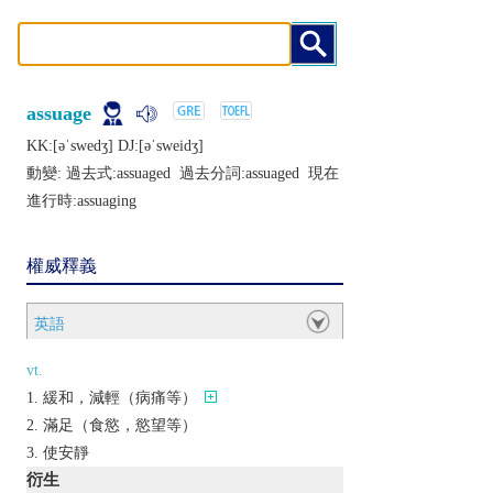
assuage
KK:[ǝˈswеdʒ] DJ:[ǝˈswеidʒ]
動變: 過去式:
assuaged
過去分詞:
assuaged
現在
進行時:
assuaging
權威釋義
英語
vt.
緩和，減輕（病痛等）
滿足（食慾，慾望等）
使安靜
衍生