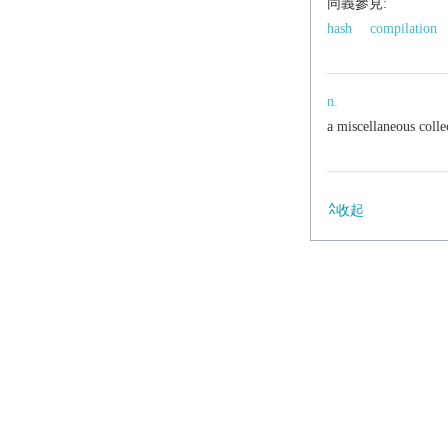
同義參見:
hash
compilation
n.
a miscellaneous colle
收起