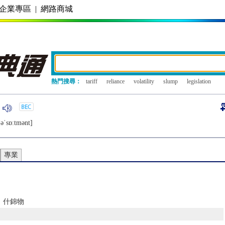
企業專區
|
網路商城
熱門搜尋：
tariff
reliance
volatility
slump
legislation
ǝˈsɒːtmǝnt]
專業
；什錦物