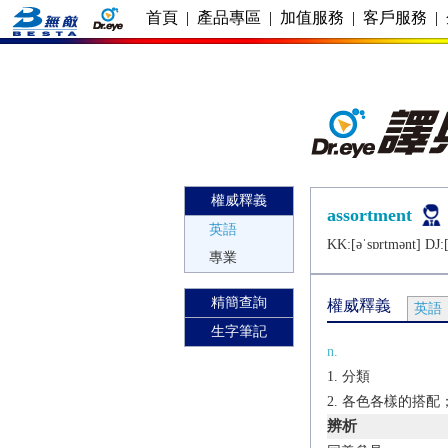
首頁
|
產品專區
|
加值服務
|
客戶服務
|
權威釋義
assortment
英語
KK:[ǝˈsɒrtmǝnt] DJ:[
專業
精簡查詢
權威釋義
英語
生字筆記
n.
分類
各色各樣的搭配
辨析