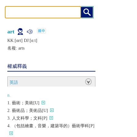
art
KK:[ɑrt] DJ:[ɑːt]
名複:
arts
權威釋義
英語
n.
藝術；美術[U]
藝術品；美術品[U]
人文科學；文科[P]
（包括繪畫，音樂，建築等的）藝術學科[P]