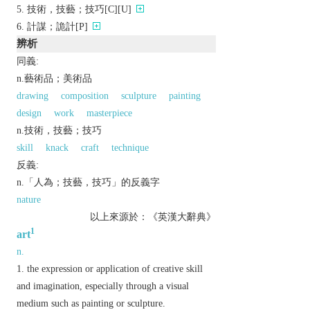
技術，技藝；技巧[C][U]
計謀；詭計[P]
辨析
同義:
n.藝術品；美術品
drawing
composition
sculpture
painting
design
work
masterpiece
n.技術，技藝；技巧
skill
knack
craft
technique
反義:
n.「人為；技藝，技巧」的反義字
nature
以上來源於：《英漢大辭典》
1
art
n.
the expression or application of creative skill
and imagination, especially through a visual
medium such as painting or sculpture.