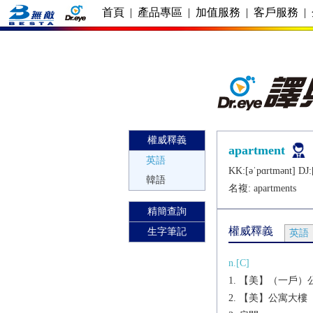
首頁
|
產品專區
|
加值服務
|
客戶服務
|
權威釋義
apartment
英語
KK:[ǝˈpɑrtmǝnt] DJ:
韓語
名複:
apartments
精簡查詢
權威釋義
生字筆記
英語
n.[C]
【美】（一戶）
【美】公寓大樓