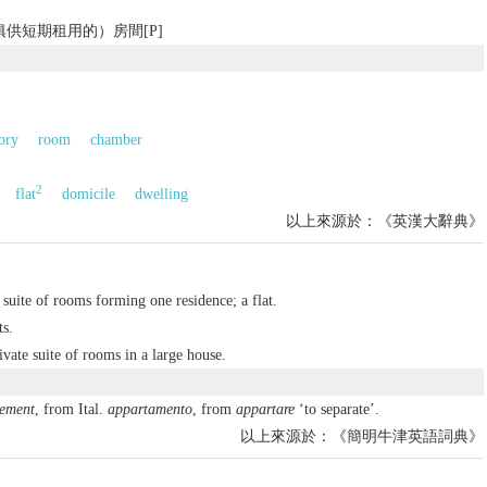
供短期租用的）房間[P]
ory
room
chamber
2
flat
domicile
dwelling
以上來源於：《英漢大辭典》
suite of rooms forming one residence; a flat.
s.
rivate suite of rooms in a large house.
ement
, from Ital.
appartamento
, from
appartare
‘to separate’.
以上來源於：《簡明牛津英語詞典》