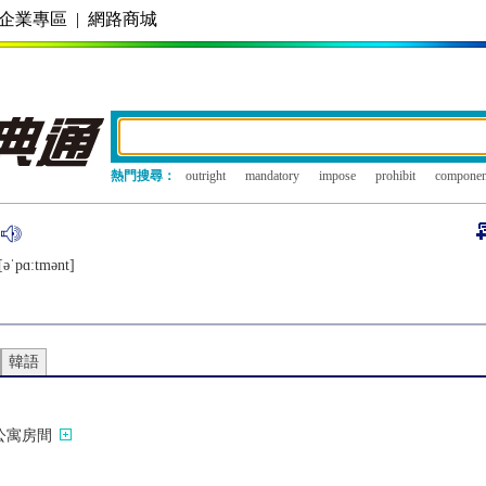
企業專區
|
網路商城
熱門搜尋：
outright
mandatory
impose
prohibit
componen
[ǝˈpɑːtmǝnt]
韓語
公寓房間