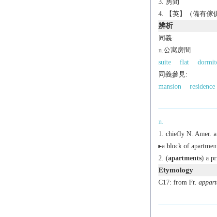
房間
【英】（備有傢俱
辨析
同義:
n.公寓房間
suite
flat
dormit
同義參見:
mansion
residence
n.
chiefly N. Amer.
a 
▸a block of apartment
(
apartments
) a p
Etymology
C17: from Fr.
appart