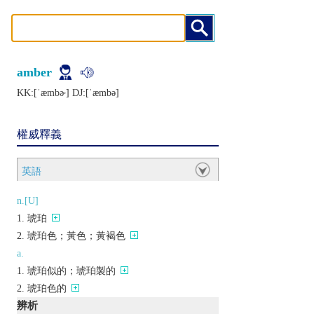
amber
KK:[ˈæmbɚ] DJ:[ˈæmbǝ]
權威釋義
英語
n.[U]
琥珀
琥珀色；黃色；黃褐色
a.
琥珀似的；琥珀製的
琥珀色的
辨析