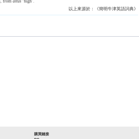
o
, from
altus
‘high’.
以上來源於：《簡明牛津英語詞典》
購買鏈接