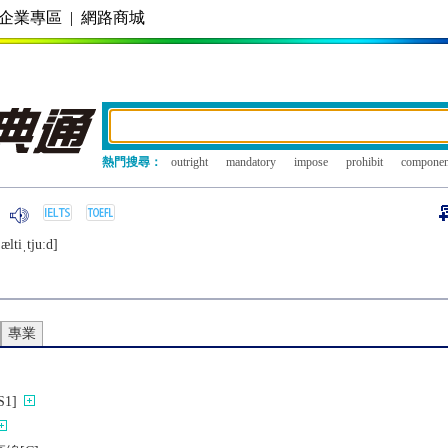
企業專區
|
網路商城
熱門搜尋：
outright
mandatory
impose
prohibit
componen
æltiˌtjuːd]
專業
1]