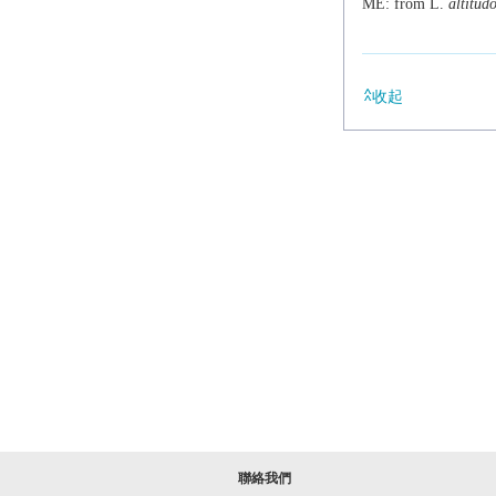
ME: from L.
altitud
收起
聯絡我們