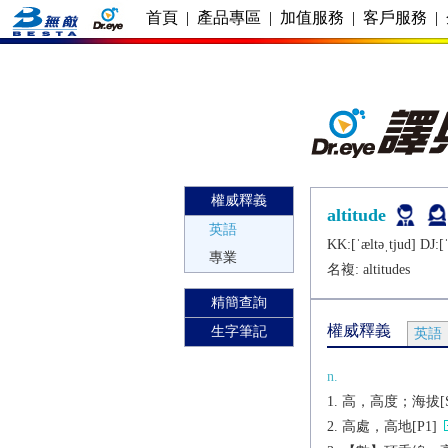
首頁
|
產品專區
|
加值服務
|
客戶服務
|
權威釋義
altitude
英語
KK:[ˈæltǝˌtjud] DJ:[ˈ
專業
名複:
altitudes
精簡查詢
權威釋義
生字筆記
英語
n.
高，高度；海拔[S
高處，高地[P1]