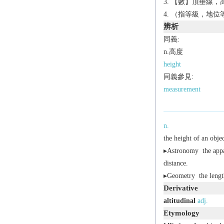
【數】頂垂線，高
（指等級，地位等
辨析
同義:
n.高度
height
同義參見:
measurement
n.
the height of an objec
▸
Astronomy
the appa
distance.
▸
Geometry
the lengt
Derivative
altitudinal
adj.
Etymology