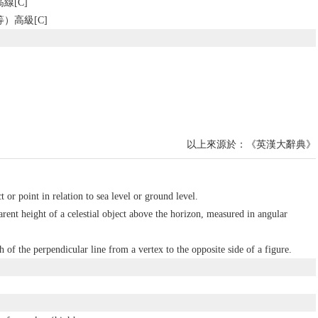
線[C]
）高級[C]
以上來源於：《英漢大辭典》
t or point in relation to sea level or ground level.
rent height of a celestial object above the horizon, measured in angular
h of the perpendicular line from a vertex to the opposite side of a figure.