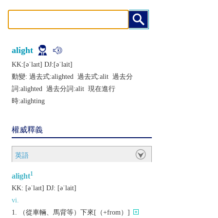
alight
KK:[ǝˈlaɪt] DJ:[ǝˈlait]
動變: 過去式:
alighted
過去式:
alit
過去分
詞:
alighted
過去分詞:
alit
現在進行
時:
alighting
權威釋義
英語
1
alight
KK:
[ǝˈlaɪt]
DJ:
[ǝˈlait]
vi.
（從車輛、馬背等）下來[（+from）]