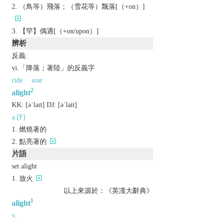
（鳥等）飛落；（雪花等）飄落[（+on）]
【罕】偶遇[（+on/upon）]
辨析
反義:
vi.「降落；著陸」的反義字
ride
soar
2
alight
KK:
[ǝˈlaɪt]
DJ:
[ǝˈlait]
a.[F]
燃燒著的
點亮著的
片語
set alight
放火
以上來源於：《英漢大辭典》
1
alight
v.