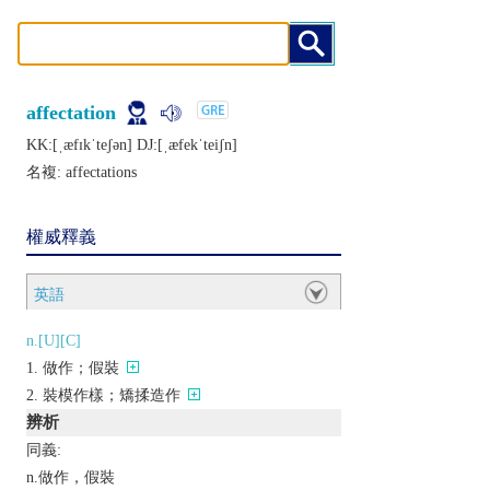
affectation
KK:[ˌæfɪkˈtеʃǝn] DJ:[ˌæfеkˈtеiʃn]
名複:
affectations
權威釋義
英語
n.[U][C]
做作；假裝
裝模作樣；矯揉造作
辨析
同義:
n.做作，假裝