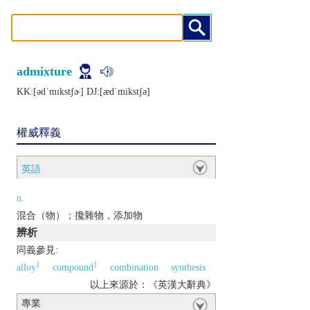
admixture
KK:[ǝdˈmɪkstʃɚ] DJ:[ædˈmikstʃǝ]
權威釋義
英語
n.
混合（物）；攙雜物，添加物
辨析
同義參見:
1
1
alloy
compound
combination
synthesis
以上來源於：《英漢大辭典》
專業