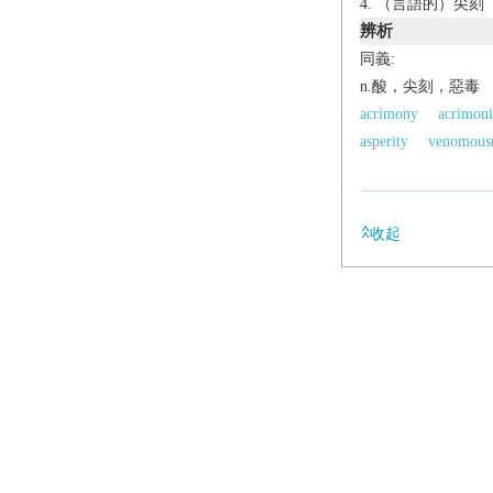
（言語的）尖刻
辨析
同義:
n.酸，尖刻，惡毒
acrimony
acrimoni
asperity
venomous
收起