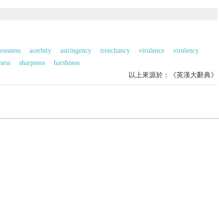
ousness
acerbity
astringency
trenchancy
virulence
virulency
ness
sharpness
harshness
以上來源於：《英漢大辭典》