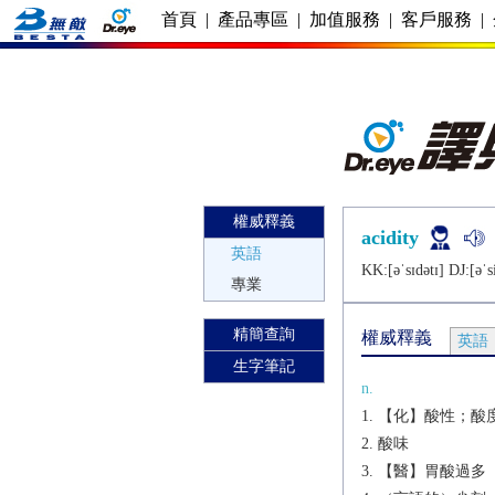
首頁
|
產品專區
|
加值服務
|
客戶服務
|
權威釋義
acidity
英語
KK:[ǝˈsɪdǝtɪ] DJ:[ǝˈsi
專業
精簡查詢
權威釋義
英語
生字筆記
n.
【化】酸性；酸
酸味
【醫】胃酸過多